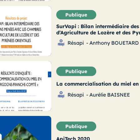
SurVapi : Bilan intermédiaire de
d’Agriculture de Lozère et des Py
Résapi
-
Anthony BOUETARD
La commercialisation du miel e
Résapi
-
Aurélie BAISNEE
ApiTech 2020