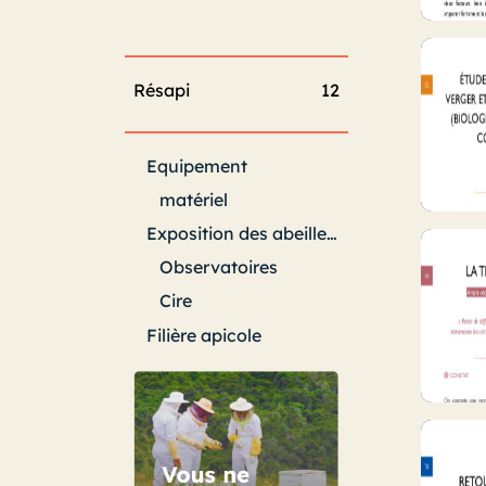
Résapi
12
Equipement
matériel
Exposition des abeilles aux pesticides
Observatoires
Cire
Filière apicole
filière - chiffres
Apiculture du monde
Généralités - tous sujets
Gestion de l’exploitation