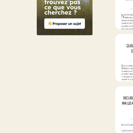
Données technico-économiques
Installation et transmission
Transmettre et reprendre une exploitation
Produits de la ruche
Gelée Royale
Ressource alimentaire et pollinisation
Pratiques agricoles favorables