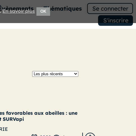
Évènements
Thématiques
Se connecter
e.
En savoir plus
OK
S'inscrire
es favorables aux abeilles : une
et SURVapi
RIE