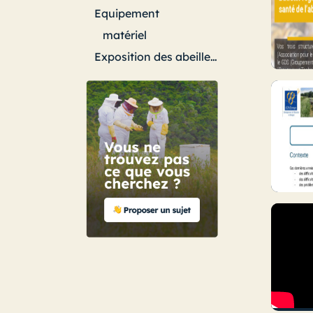
Equipement
matériel
Exposition des abeilles aux pesticides
Observatoires
Relations api-agri
Filière apicole
filière - chiffres
Généralités - tous sujets
Gestion de l’exploitation
Administratif
Aides financières
Coût de production
Préparation et gestion des colonies
Nourrissement