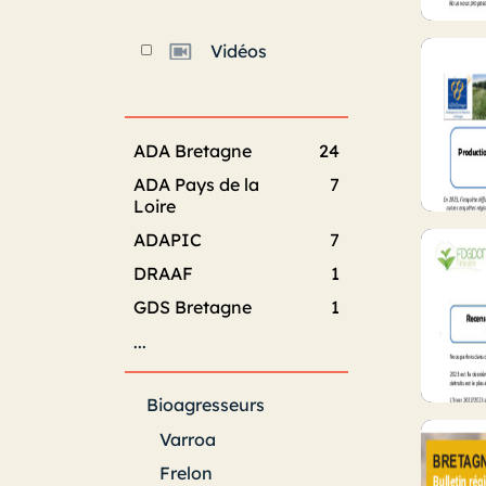
Vidéos
ADA Bretagne
24
ADA Pays de la
7
Loire
ADAPIC
7
DRAAF
1
GDS Bretagne
1
...
Bioagresseurs
Varroa
Frelon