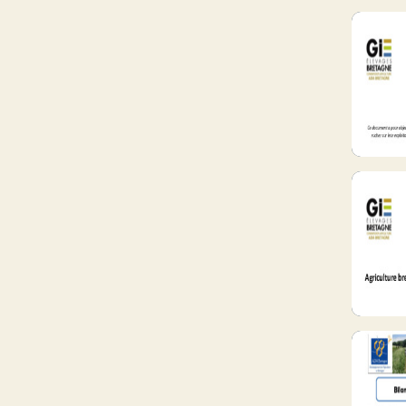
Produits de la ruche
Cire
Miel
Qualité - hygiène - réglementation
Apiculture bio