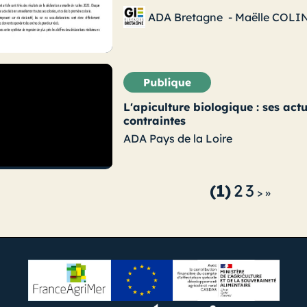
ADA Bretagne
-
Maëlle COLI
L'apiculture biologique : ses actu
contraintes
ADA Pays de la Loire
(1)
2
3
>
»