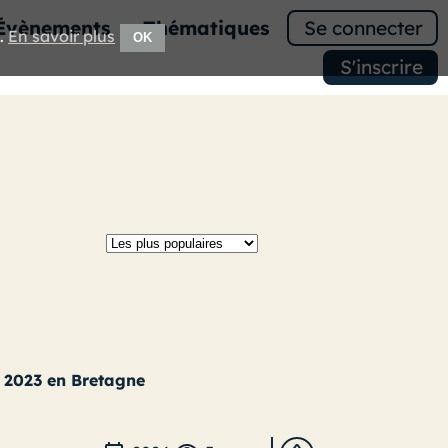
Évènements
Thématiques
Se connecter
e.
En savoir plus
OK
S'inscrire
s 2023 en Bretagne