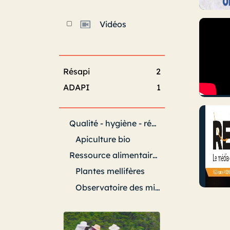
Vidéos
Résapi
2
ADAPI
1
Qualité - hygiène - réglementation
Apiculture bio
Ressource alimentaire et pollinisation
Plantes mellifères
Observatoire des miellées