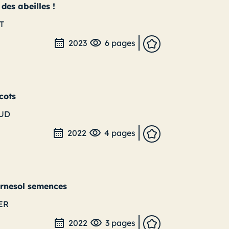
des abeilles !
T
2023
6 pages
cots
AUD
2022
4 pages
urnesol semences
ER
2022
3 pages