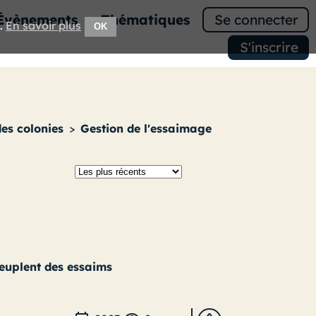
Évènements
Thématiques
Se connecter
e.
En savoir plus
OK
S'inscrire
des colonies
>
Gestion de l'essaimage
euplent des essaims