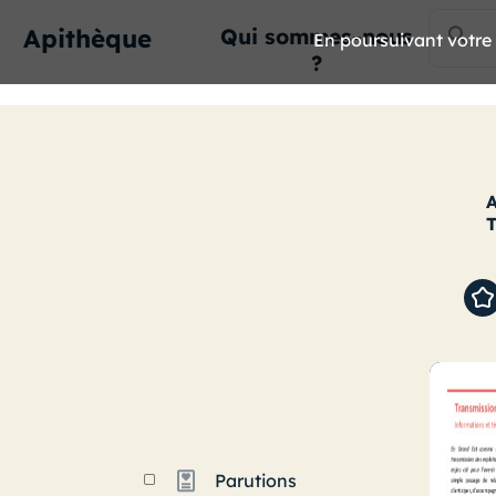
Apithèque
Qui sommes-nous
En poursuivant votre n
?
T
Parutions