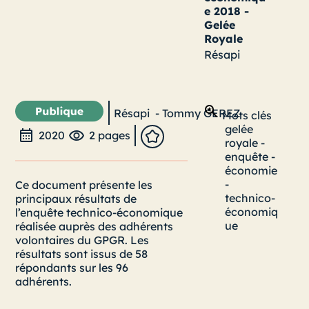
e 2018 -
Gelée
Royale
Résapi
Résapi
-
Tommy GEREZ
Mots clés
gelée
2020
2 pages
royale
-
enquête
-
économie
-
Ce document présente les
technico-
principaux résultats de
économiq
l’enquête technico-économique
ue
réalisée auprès des adhérents
volontaires du GPGR. Les
résultats sont issus de 58
répondants sur les 96
adhérents.