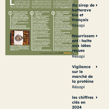
Du sirop de
betterave
bio et
français
Résapi
Nourrissem
ent : halte
aux idées
reçues
Résapi
Vigilance
sur le
marché de
la protéine
Résapi
les chiffres
clés en
2024