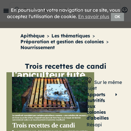
En poursuivant votre navigation sur ce site, vous
acceptez l'utilisation de cookie.
En savoir plus
OK
Apithèque
>
Les thématiques
>
Préparation et gestion des colonies
>
Nourrissement
Trois recettes de candi
Sur le même
sujet
Apports
nutritifs
aux
colonies
d’abeilles
Résapi