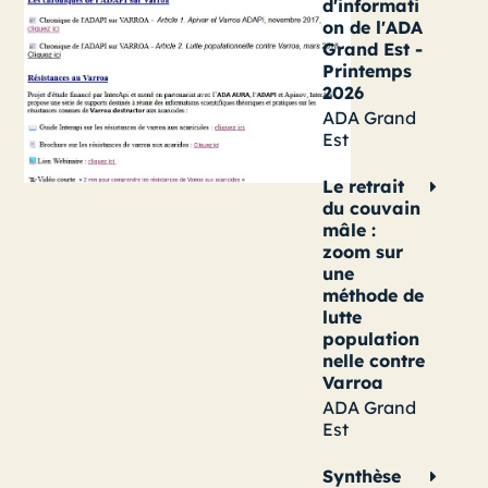
d'informati
on de l'ADA
Grand Est -
Printemps
2026
ADA Grand
Est
Le retrait
du couvain
mâle :
zoom sur
une
méthode de
lutte
population
nelle contre
Varroa
ADA Grand
Est
Synthèse