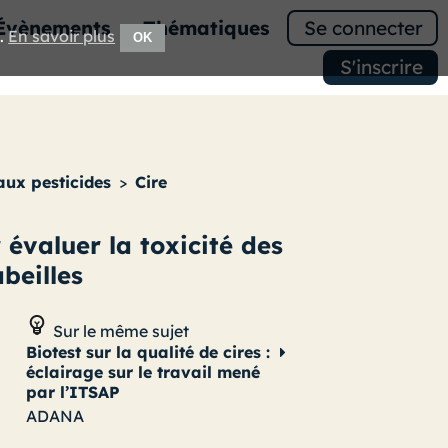
Évènements
Thématiques
Se connecter
e.
En savoir plus
OK
S'inscrire
aux pesticides
>
Cire
 évaluer la toxicité des
abeilles
Sur le même sujet
Biotest sur la qualité de cires :
éclairage sur le travail mené
par l’ITSAP
ADANA