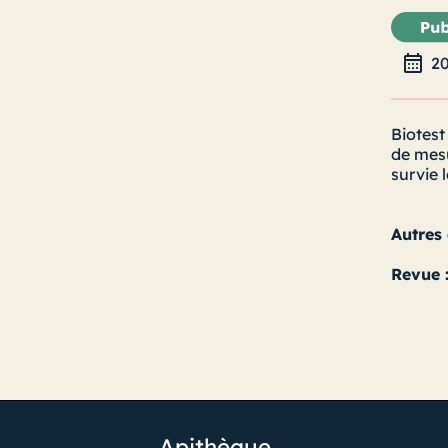
2
Biotest
de mesu
survie 
Autres
Revue 
Apithèque