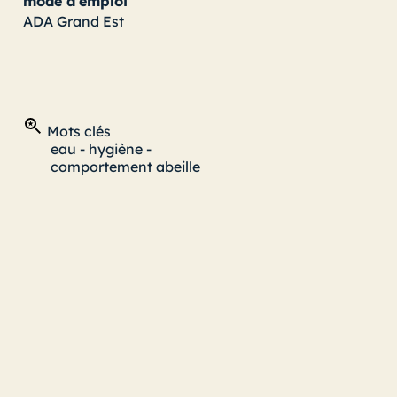
mode d'emploi
ADA Grand Est
Mots clés
eau
-
hygiène
-
comportement abeille
n