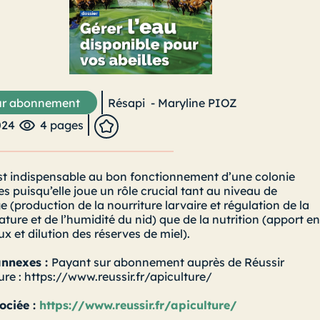
r abonnement
Résapi
-
Maryline PIOZ
024
4 pages
st indispensable au bon fonctionnement d’une colonie
les puisqu’elle joue un rôle crucial tant au niveau de
ge (production de la nourriture larvaire et régulation de la
ture et de l’humidité du nid) que de la nutrition (apport e
x et dilution des réserves de miel).
annexes :
Payant sur abonnement auprès de Réussir
ure : https://www.reussir.fr/apiculture/
ociée :
https://www.reussir.fr/apiculture/