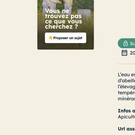
Su
2
L’eau e
d’abeil
l’éleva
tempéra
minérau
Infos 
Apicult
Url ass