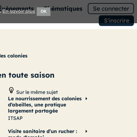
Évènements
Thématiques
Se connecter
e.
En savoir plus
OK
S'inscrire
des colonies
en toute saison
Sur le même sujet
Le nourrissement des colonies
d’abeilles, une pratique
largement partagée
ITSAP
Visite sanitaire d’un rucher :